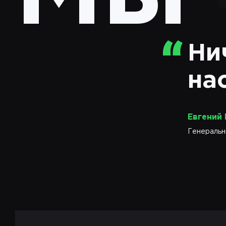
Ни
на
Евгений
Генеральн