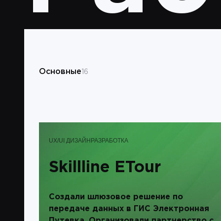
Основные
16
UX/UI ДИЗАЙН
РАЗРАБОТКА
Skillline ETour
Создали шлюзовое решение по
передаче данных в ГИС Электронная
Путевка. Организовали партнерство с