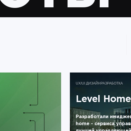
Video
UX/UI ДИЗАЙН
РАЗРАБОТКА
Level Home
Разработали имиджев
home - сервиса упра
лучшей управляющей