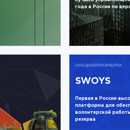
года в России по вер
UX/UI ДИЗАЙН
РАЗРАБОТКА
SWOYS
Первая в России выс
платформа для обес
волонтерской работы
резерва