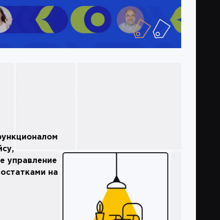
функционалом
су,
е управление
 остатками на