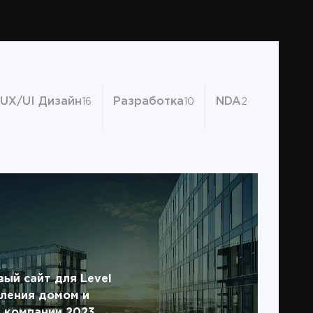
UX/UI Дизайн
Разработка
NDA
16
10
2
ый сайт для Level
вления домом и
 компании 2023