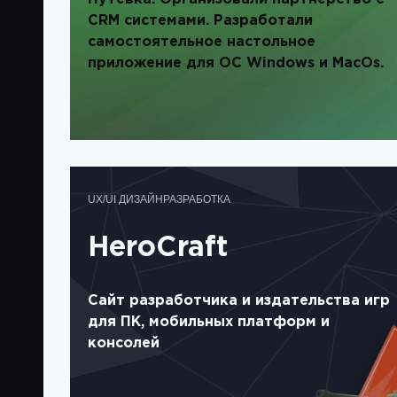
CRM системами. Разработали
самостоятельное настольное
приложение для ОС Windows и MacOs.
UX/UI ДИЗАЙН
РАЗРАБОТКА
HeroCraft
Сайт разработчика и издательства игр
для ПК, мобильных платформ и
консолей