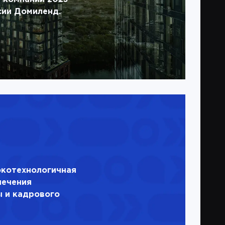
сии Домиленд.
окотехнологичная
печения
 и кадрового