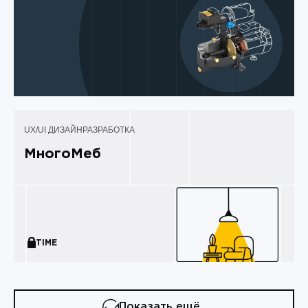
UX/UI ДИЗАЙН
РАЗРАБОТКА
МногоМеб
TIME
Показать ещё