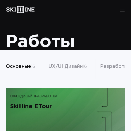
Работы
Основные
UX/UI Дизайн
Разработка
16
16
UX/UI ДИЗАЙН
РАЗРАБОТКА
Skillline ETour