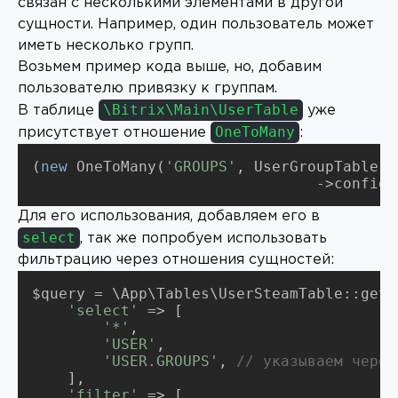
связан с несколькими элементами в другой
сущности. Например, один пользователь может
иметь несколько групп.
Возьмем пример кода выше, но, добавим
пользователю привязку к группам.
\Bitrix\Main\UserTable
В таблице
уже
OneToMany
присутствует отношение
:
(
new
 OneToMany(
'GROUPS'
, UserGroupTable::
				->conf
Для его использования, добавляем его в
select
, так же попробуем использовать
фильтрацию через отношения сущностей:
'select'
'*'
'USER'
'USER.GROUPS'
, 
// указываем через
'filter'