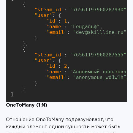
    {

"steam_id"
: 
"76561197960287930"
,

"user"
: {

"id"
: 
1
,

"name"
: 
"Гендальф"
,

"email"
: 
"dev@skillline.ru"
        }

    },

    {

"steam_id"
: 
"76561197960287555"
,

"user"
: {

"id"
: 
2
,

"name"
: 
"Анонимный пользовате
"email"
: 
"anonymous_wdJw1hI5y
        }

    }

]
OneToMany (1:N)
Отношение OneToMany подразумевает, что
каждый элемент одной сущности может быть