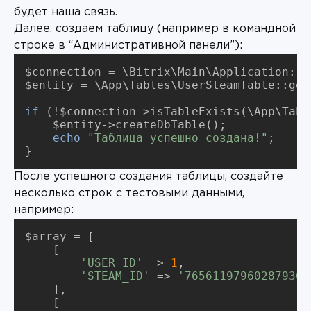
будет наша связь.
Далее, создаем таблицу (например в командной
строке в “Административной панели”):
if
echo
"Таблица успешно создана!"
}
После успешного создания таблицы, создайте
несколько строк с тестовыми данными,
например:
$array = [

'USER_ID'
 => 
1
'STEAM_ID'
 => 
'76561197960287930'
    ],
