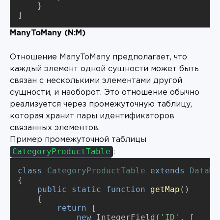
    }

]
ManyToMany (N:M)
Отношение ManyToMany предполагает, что
каждый элемент одной сущности может быть
связан с несколькими элементами другой
сущности, и наоборот. Это отношение обычно
реализуется через промежуточную таблицу,
которая хранит пары идентификаторов
связанных элементов.
Пример промежуточной таблицы
CategoryProductTable
:
class
CategoryProductTable
extends
DataMa
{

public
static
function
getMap
()
{

return
 [

new
 IntegerField(
'ID'
, [
