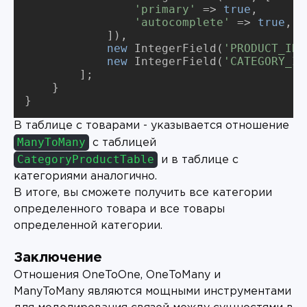
'primary'
 => 
true
,

'autocomplete'
 => 
true
,

            ]),

new
 IntegerField(
'PRODUCT_ID'
new
 IntegerField(
'CATEGORY_ID
        ];

    }

}
В таблице с товарами - указывается отношение
ManyToMany
с таблицей
CategoryProductTable
и в таблице с
категориями аналогично.
В итоге, вы сможете получить все категории
определенного товара и все товары
определенной категории.
Заключение
Отношения OneToOne, OneToMany и
ManyToMany являются мощными инструментами