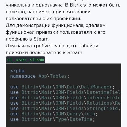
уникальна и однозначна. В Bitrix это может быть
полезно, например, при связывании
пользователей с их профилями.
Для демонстрации функционала, сделаем
функционал привязки пользователя к его
профилю в Steam.
Для начала требуется создать таблицу
привязки пользователя к Steam
sl_user_steam
:
<?php
namespace
App
\
Tables
;

use
Bitrix
\
Main
\
ORM
\
Data
\
DataManager
use
Bitrix
\
Main
\
ORM
\
Fields
\
DatetimeField
use
Bitrix
\
Main
\
ORM
\
Fields
\
IntegerField
use
Bitrix
\
Main
\
ORM
\
Fields
\
Relations
\
Refe
use
Bitrix
\
Main
\
ORM
\
Fields
\
StringField
use
Bitrix
\
Main
\
ORM
\
Query
\
Join
use
Bitrix
\
Main
\
Type
\
DateTime
;
