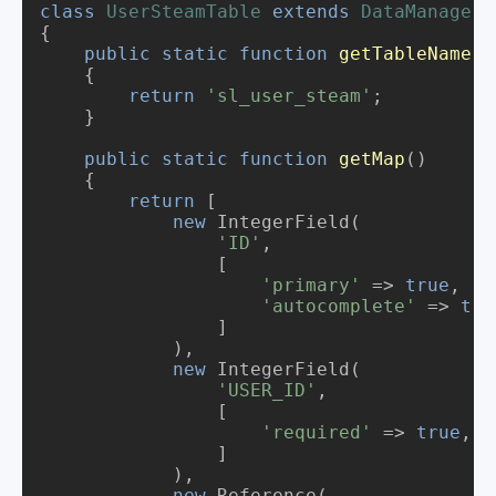
class
UserSteamTable
extends
DataManager
{

public
static
function
getTableName
()
{

return
'sl_user_steam'
;

    }

public
static
function
getMap
()
{

return
 [

new
 IntegerField(

'ID'
,

                [

'primary'
 => 
true
,

'autocomplete'
 => 
tru
                ]

            ),

new
 IntegerField(

'USER_ID'
,

		[

'required'
 => 
true
,

                ]

	    ),

new
 Reference(
