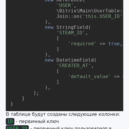
'USER'
,

                \Bitrix\Main\UserTable::cl
                Join::on(
'this.USER_ID'
, 
            ),

new
 StringField(

'STEAM_ID'
,

                [

'required'
 => 
true
,

                ]

            ),

new
 DatetimeField(

'CREATED_AT'
,

                [

'default_value'
 => 
ne
                ]

            ),

        ];

    }

}
В таблице будут созданы следующие колонки:
ID
- первичный ключ
USER_ID
- первичный ключ пользователя в