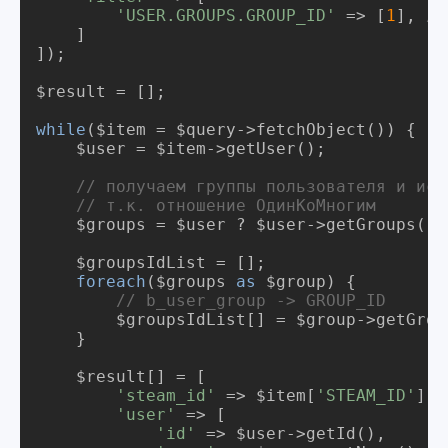
'USER.GROUPS.GROUP_ID'
 => [
1
], 
//
    ]

]);

$result = [];

while
($item = $query->fetchObject()) {

    $user = $item->getUser();

// получаем группы пользователя и исп
// т.к. отношение ОдинКоМногим
    $groups = $user ? $user->getGroups()-
foreach
($groups 
as
// b_user_group -> GROUP_ID
        $groupsIdList[] = $group->getGroup
    }

'steam_id'
 => $item[
'STEAM_ID'
'user'
'id'
 => $user->getId(),
