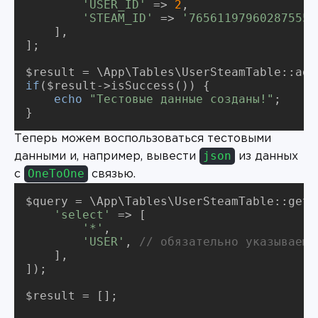
'USER_ID'
 => 
2
'STEAM_ID'
 => 
'76561197960287555'
    ],

];

if
($result->isSuccess()) {

echo
"Тестовые данные созданы!"
;

}
Теперь можем воспользоваться тестовыми
json
данными и, например, вывести
из данных
OneToOne
с
связью.
'select'
'*'
'USER'
, 
// обязательно указываем 
    ],

]);

$result = [];
