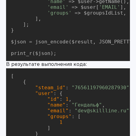
'name'
 => $user->getName(),

'email'
 => $user[
'EMAIL'
],

'groups'
 => $groupsIdList,

	],

    ];

}

$json = json_encode($result, JSON_PRETTY_
print_r($json);
В результате выполнения кода:
[

    {

"steam_id"
: 
"76561197960287930"
,

"user"
: {

"id"
: 
1
,

"name"
: 
"Гендальф"
,

"email"
: 
"dev@skillline.ru"
,

"groups"
: [

1
            ]

        }
