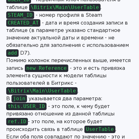
\Bitrix\Main\UserTable
таблице
.
STEAM_ID
- номер профиля в Steam
CREATED_AT
- дата и время создания записи в
таблице (в параметре указано стандартное
значение актуальной даты и времени - не
обязательно для заполнения с использованием
add
D7).
Помимо колонок перечисленных выше, имеется
new Reference
запись
- это и есть привязка
элемента сущности к модели таблицы
пользователей в Битрикс -
\Bitrix\Main\UserTable
.
join
В
указывается два параметра:
this.USER_ID
- это поле, к чему будет
привязано отношение из данной таблицы
ref.ID
- это поле, на которое будет
UserTable
происходить связь в таблице
.
Если оба поля совпадают по значению - это и