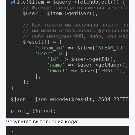
while
// Функция вывода отношений через fet
    $user = $item->getUser();

// Как только мы получили объект поль
// мы можем использовать функционал т
// либо методами ООП, либо, как масси
    $result[] = [

'steam_id'
 => $item[
'STEAM_ID'
],

'user'
 => [

'id'
 => $user->getId(),

'name'
 => $user->getName(),

'email'
 => $user[
'EMAIL'
],

	],

    ];

}

$json = json_encode($result, JSON_PRETTY_
print_r($json);
Результат выполнения кода:
[
